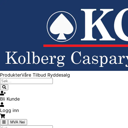
Produkter
Våre Tilbud
Ryddesalg
Bli Kunde
Logg inn
MVA Nei