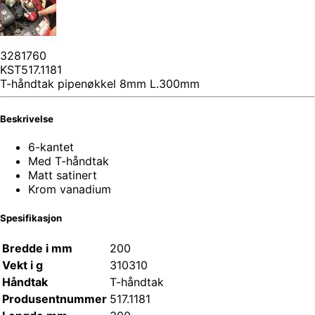
3281760
KST517.1181
T-håndtak pipenøkkel 8mm L.300mm
Beskrivelse
6-kantet
Med T-håndtak
Matt satinert
Krom vanadium
Spesifikasjon
Bredde i mm
200
Vekt i g
310
310
Håndtak
T-håndtak
Produsentnummer
517.1181