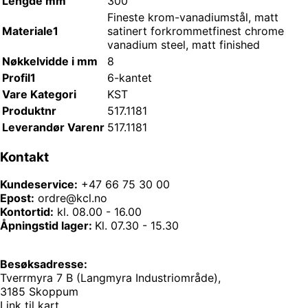
Lengde mm
300
Fineste krom-vanadiumstål, matt
Materiale1
satinert forkrommet
finest chrome
vanadium steel, matt finished
Nøkkelvidde i mm
8
Profil1
6-kantet
Vare Kategori
KST
Produktnr
517.1181
Leverandør Varenr
517.1181
Kontakt
Kundeservice:
+47 66 75 30 00
Epost:
ordre@kcl.no
Kontortid:
kl. 08.00 - 16.00
Åpningstid lager:
Kl. 07.30 - 15.30
Besøksadresse:
Tverrmyra 7 B (Langmyra Industriområde),
3185 Skoppum
Link til kart