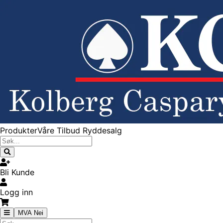
Produkter
Våre Tilbud
Ryddesalg
Bli Kunde
Logg inn
MVA Nei