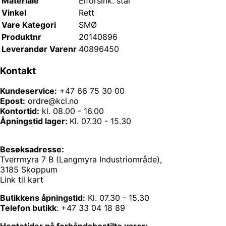
Materiale
Elforsink. stål
Vinkel
Rett
Vare Kategori
SMØ
Produktnr
20140896
Leverandør Varenr
40896450
Kontakt
Kundeservice:
+47 66 75 30 00
Epost:
ordre@kcl.no
Kontortid:
kl. 08.00 - 16.00
Åpningstid lager:
Kl. 07.30 - 15.30
Besøksadresse:
Tverrmyra 7 B (Langmyra Industriområde),
3185 Skoppum
Link til kart
Butikkens åpningstid:
Kl. 07.30 - 15.30
Telefon butikk
:
+47 33 04 18 89