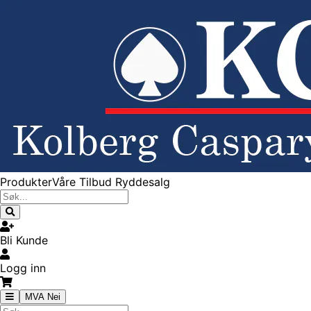
Produkter
Våre Tilbud
Ryddesalg
Bli Kunde
Logg inn
MVA Nei