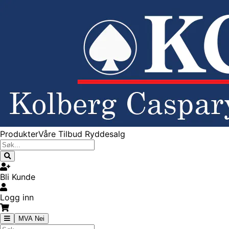
Produkter
Våre Tilbud
Ryddesalg
Bli Kunde
Logg inn
MVA Nei