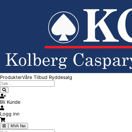
Produkter
Våre Tilbud
Ryddesalg
Bli Kunde
Logg inn
MVA Nei