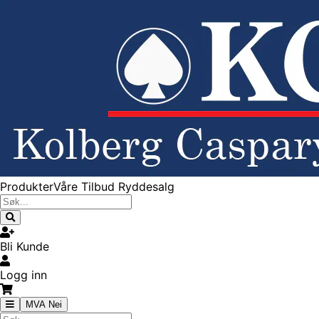
Produkter
Våre Tilbud
Ryddesalg
Bli Kunde
Logg inn
MVA Nei