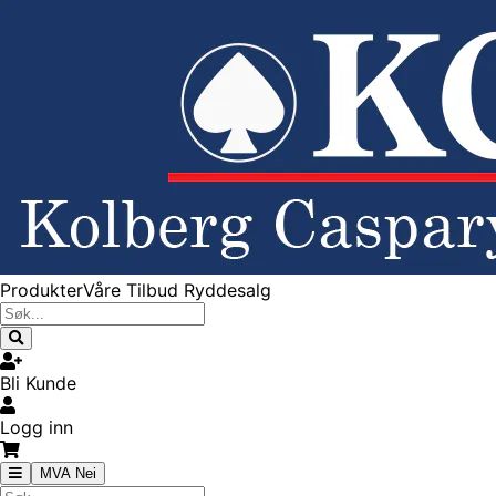
Produkter
Våre Tilbud
Ryddesalg
Bli Kunde
Logg inn
MVA Nei