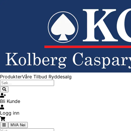
Produkter
Våre Tilbud
Ryddesalg
Bli Kunde
Logg inn
MVA Nei