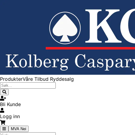
Produkter
Våre Tilbud
Ryddesalg
Bli Kunde
Logg inn
MVA Nei