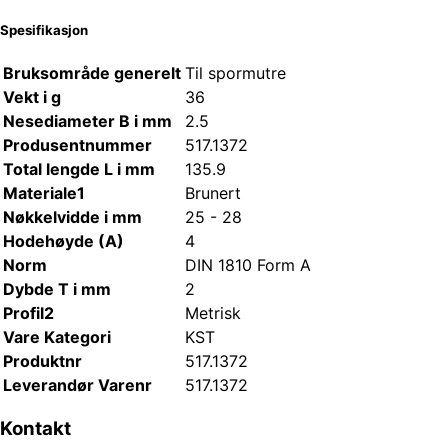
Spesifikasjon
Bruksområde generelt
Til spormutre
Vekt i g
36
Nesediameter B i mm
2.5
Produsentnummer
517.1372
Total lengde L i mm
135.9
Materiale1
Brunert
Nøkkelvidde i mm
25 - 28
Hodehøyde (A)
4
Norm
DIN 1810 Form A
Dybde T i mm
2
Profil2
Metrisk
Vare Kategori
KST
Produktnr
517.1372
Leverandør Varenr
517.1372
Kontakt