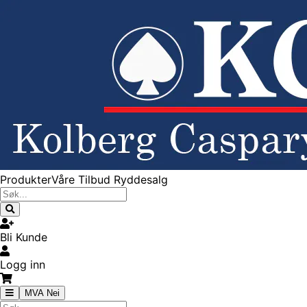
Produkter
Våre Tilbud
Ryddesalg
Bli Kunde
Logg inn
MVA Nei