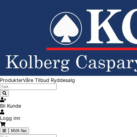
Produkter
Våre Tilbud
Ryddesalg
Bli Kunde
Logg inn
MVA Nei