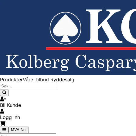
Produkter
Våre Tilbud
Ryddesalg
Bli Kunde
Logg inn
MVA Nei