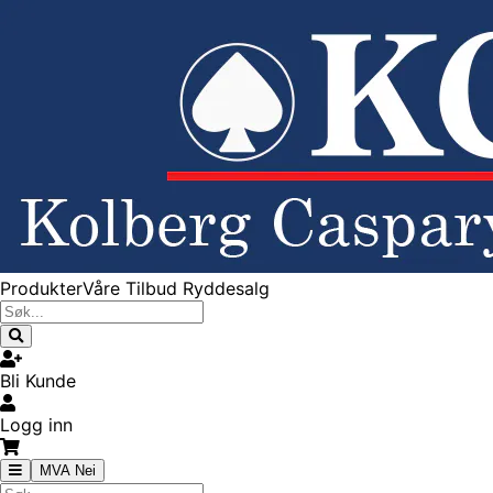
Produkter
Våre Tilbud
Ryddesalg
Bli Kunde
Logg inn
MVA Nei