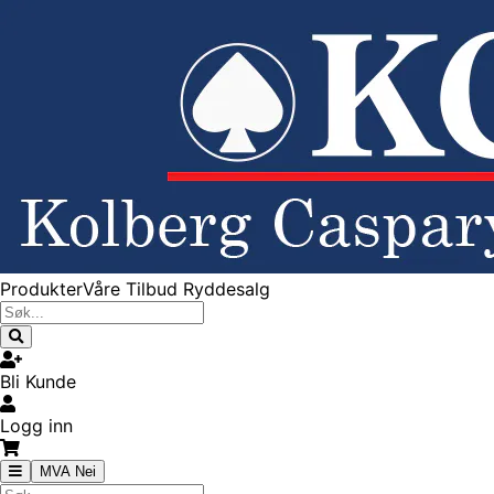
Produkter
Våre Tilbud
Ryddesalg
Bli Kunde
Logg inn
MVA Nei