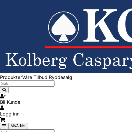
Produkter
Våre Tilbud
Ryddesalg
Bli Kunde
Logg inn
MVA Nei