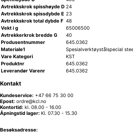
Avtrekkskrok spisshøyde D
24
Avtrekkskrok spissdybde E
23
Avtrekkskrok total dybde F
48
Vekt i g
6500
6500
Avtrekkerkrok bredde G
40
Produsentnummer
645.0362
Materiale1
Spesialverktøystål
special stee
Vare Kategori
KST
Produktnr
645.0362
Leverandør Varenr
645.0362
Kontakt
Kundeservice:
+47 66 75 30 00
Epost:
ordre@kcl.no
Kontortid:
kl. 08.00 - 16.00
Åpningstid lager:
Kl. 07.30 - 15.30
Besøksadresse: