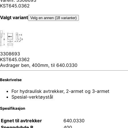
KST645.0362
Valgt variant
Velg en annen (18 varianter)
3308693
KST645.0362
Avdrager ben, 400mm, til 640.0330
Beskrivelse
For hydraulisk avtrekker, 2-armet og 3-armet
Spesial-verktøystål
Spesifikasjon
Egnet til avtrekker
640.0330
Spenndybde B
400