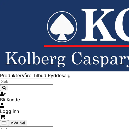
Produkter
Våre Tilbud
Ryddesalg
Bli Kunde
Logg inn
MVA Nei