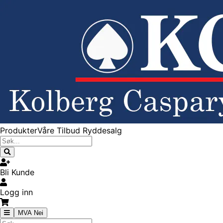
Produkter
Våre Tilbud
Ryddesalg
Bli Kunde
Logg inn
MVA Nei