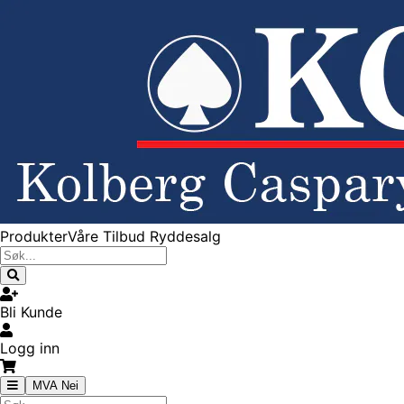
Produkter
Våre Tilbud
Ryddesalg
Bli Kunde
Logg inn
MVA Nei