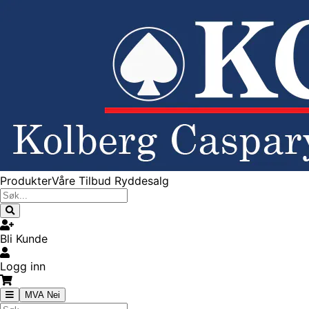
Produkter
Våre Tilbud
Ryddesalg
Bli Kunde
Logg inn
MVA Nei