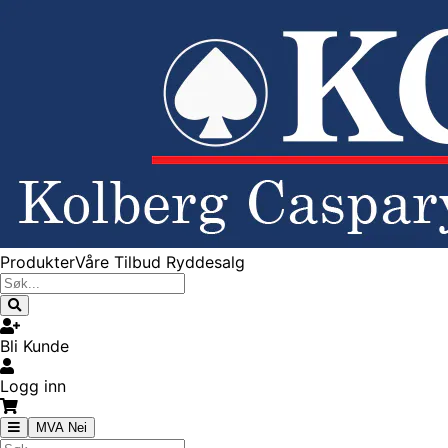
Produkter
Våre Tilbud
Ryddesalg
Bli Kunde
Logg inn
MVA Nei