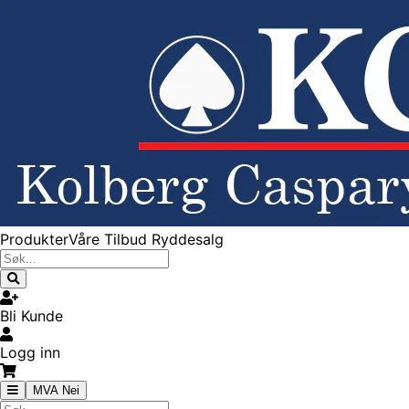
Produkter
Våre Tilbud
Ryddesalg
Bli Kunde
Logg inn
MVA Nei