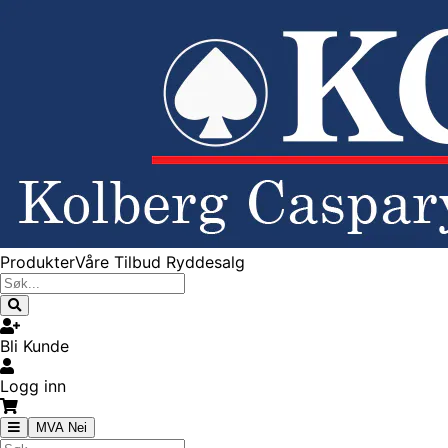
Produkter
Våre Tilbud
Ryddesalg
Bli Kunde
Logg inn
MVA Nei