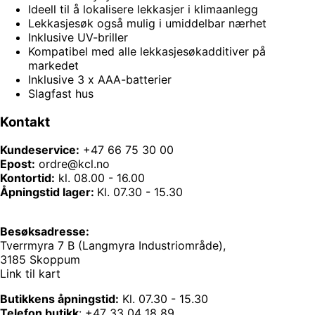
Ideell til å lokalisere lekkasjer i klimaanlegg
Lekkasjesøk også mulig i umiddelbar nærhet
Inklusive UV-briller
Kompatibel med alle lekkasjesøkadditiver på
markedet
Inklusive 3 x AAA-batterier
Slagfast hus
Kontakt
Kundeservice:
+47 66 75 30 00
Epost:
ordre@kcl.no
Kontortid:
kl. 08.00 - 16.00
Åpningstid lager:
Kl. 07.30 - 15.30
Besøksadresse:
Tverrmyra 7 B (Langmyra Industriområde),
3185 Skoppum
Link til kart
Butikkens åpningstid:
Kl. 07.30 - 15.30
Telefon butikk
:
+47 33 04 18 89