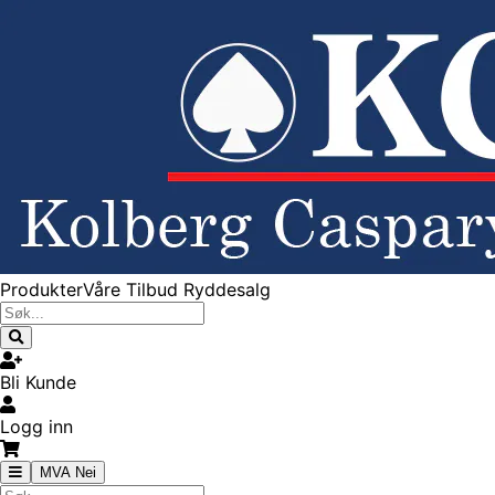
Produkter
Våre Tilbud
Ryddesalg
Bli Kunde
Logg inn
MVA Nei