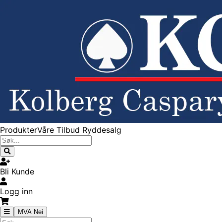
Produkter
Våre Tilbud
Ryddesalg
Bli Kunde
Logg inn
MVA Nei