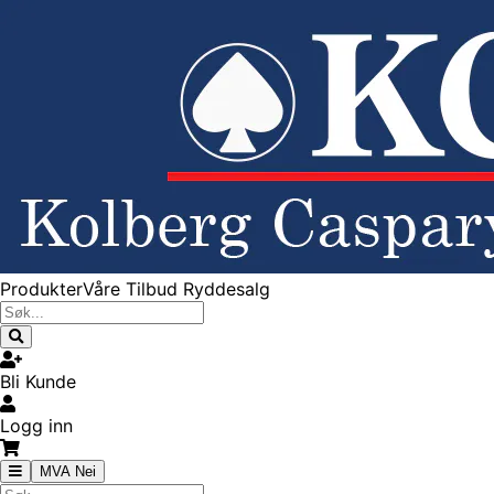
Produkter
Våre Tilbud
Ryddesalg
Bli Kunde
Logg inn
MVA Nei