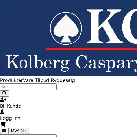
Produkter
Våre Tilbud
Ryddesalg
Bli Kunde
Logg inn
MVA Nei