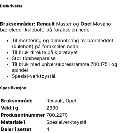
Beskrivelse
Bruksområder:
Renault
Master og
Opel
Movano
bæreledd (kulebolt) på forakselen nede
Til montering og demontering av bæreleddet
(kulebolt) på forakselen nede
Til bruk direkte på kjøretøyet
Stor tidsbesparelse
Til bruk med universalpressramme 700.1751 og
spindel
Spesial-verktøystål
Spesifikasjon
Bruksområde
Renault, Opel
Vekt i g
2330
Produsentnummer
700.2270
Materiale1
Spesialverktøystål
Deler i settet
4