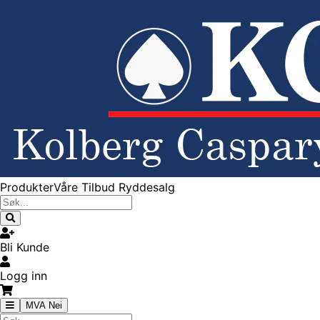
Produkter
Våre Tilbud
Ryddesalg
Bli Kunde
Logg inn
MVA Nei