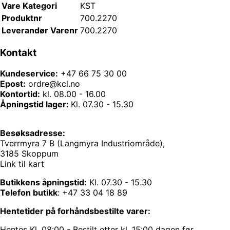
Vare Kategori
KST
Produktnr
700.2270
Leverandør Varenr
700.2270
Kontakt
Kundeservice:
+47 66 75 30 00
Epost:
ordre@kcl.no
Kontortid:
kl. 08.00 - 16.00
Åpningstid lager:
Kl. 07.30 - 15.30
Besøksadresse:
Tverrmyra 7 B (Langmyra Industriområde),
3185 Skoppum
Link til kart
Butikkens åpningstid:
Kl. 07.30 - 15.30
Telefon butikk
:
+47 33 04 18 89
Hentetider på forhåndsbestilte varer:
Hentes Kl. 08:00 - Bestilt etter kl. 15:00 dagen før