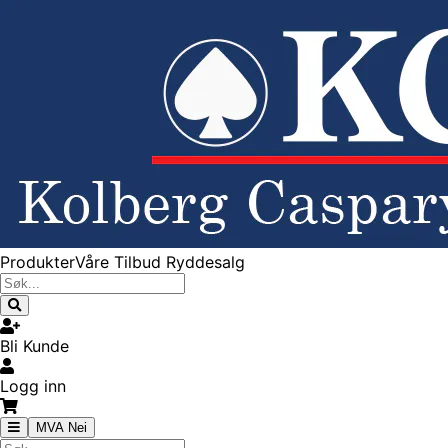
Produkter
Våre Tilbud
Ryddesalg
Bli Kunde
Logg inn
MVA Nei