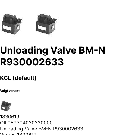
Unloading Valve BM-N
R930002633
KCL (default)
Valgt variant
1830619
OIL059304030320000
Unloading Valve BM-N R930002633
Varenr.
1830619