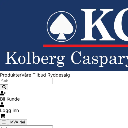
Produkter
Våre Tilbud
Ryddesalg
Bli Kunde
Logg inn
MVA Nei