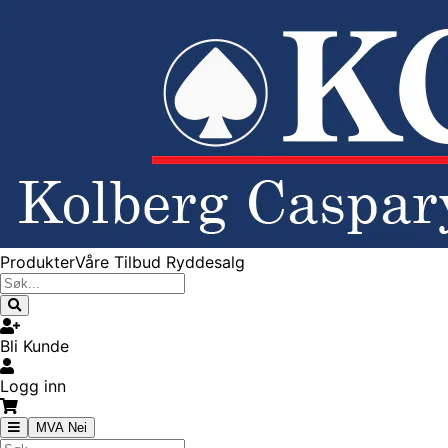
Produkter
Våre Tilbud
Ryddesalg
Bli Kunde
Logg inn
MVA Nei