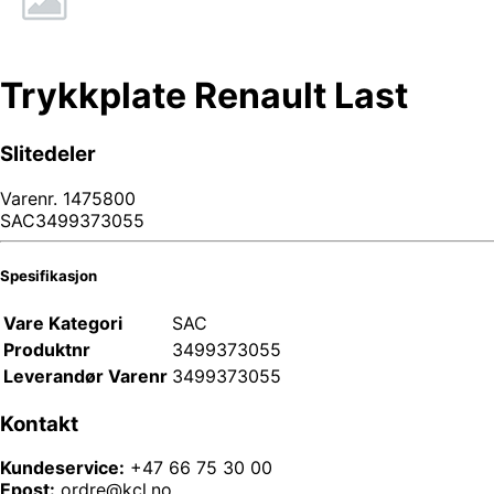
Trykkplate Renault Last
Slitedeler
Varenr.
1475800
SAC3499373055
Spesifikasjon
Vare Kategori
SAC
Produktnr
3499373055
Leverandør Varenr
3499373055
Kontakt
Kundeservice:
+47 66 75 30 00
Epost:
ordre@kcl.no