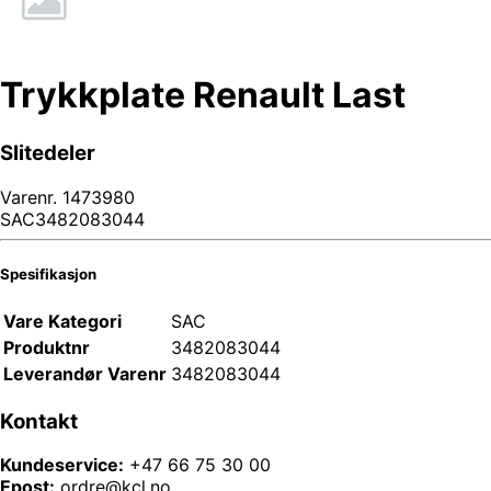
Trykkplate Renault Last
Slitedeler
Varenr.
1473980
SAC3482083044
Spesifikasjon
Vare Kategori
SAC
Produktnr
3482083044
Leverandør Varenr
3482083044
Kontakt
Kundeservice:
+47 66 75 30 00
Epost:
ordre@kcl.no