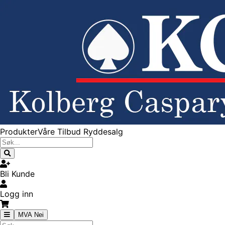
Produkter
Våre Tilbud
Ryddesalg
Bli Kunde
Logg inn
MVA Nei