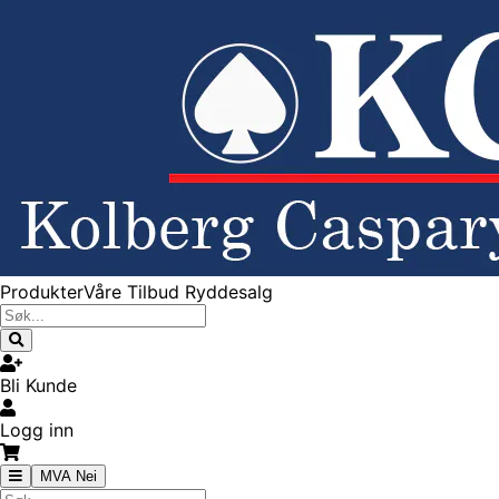
Produkter
Våre Tilbud
Ryddesalg
Bli Kunde
Logg inn
MVA Nei