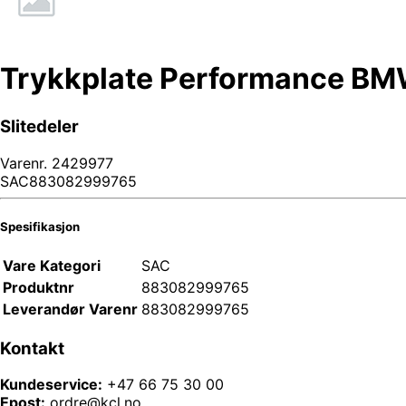
Trykkplate Performance B
Slitedeler
Varenr.
2429977
SAC883082999765
Spesifikasjon
Vare Kategori
SAC
Produktnr
883082999765
Leverandør Varenr
883082999765
Kontakt
Kundeservice:
+47 66 75 30 00
Epost:
ordre@kcl.no