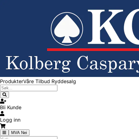
Produkter
Våre Tilbud
Ryddesalg
Bli Kunde
Logg inn
MVA Nei