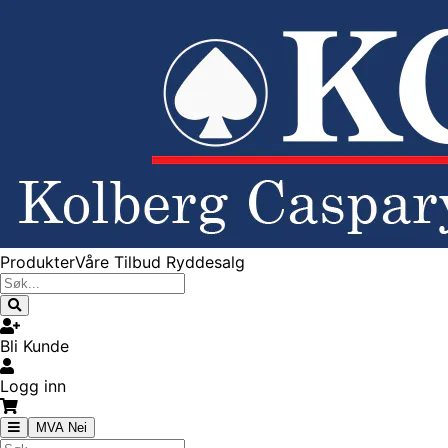
Produkter
Våre Tilbud
Ryddesalg
Bli Kunde
Logg inn
MVA Nei