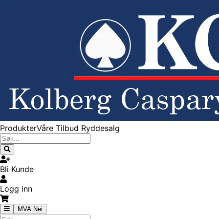
Produkter
Våre Tilbud
Ryddesalg
Bli Kunde
Logg inn
MVA Nei