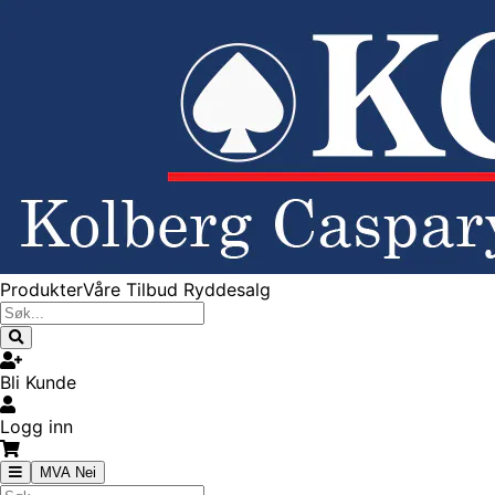
Produkter
Våre Tilbud
Ryddesalg
Bli Kunde
Logg inn
MVA Nei