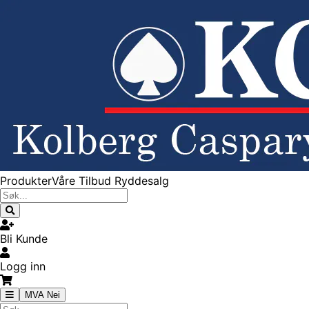
Produkter
Våre Tilbud
Ryddesalg
Bli Kunde
Logg inn
MVA Nei