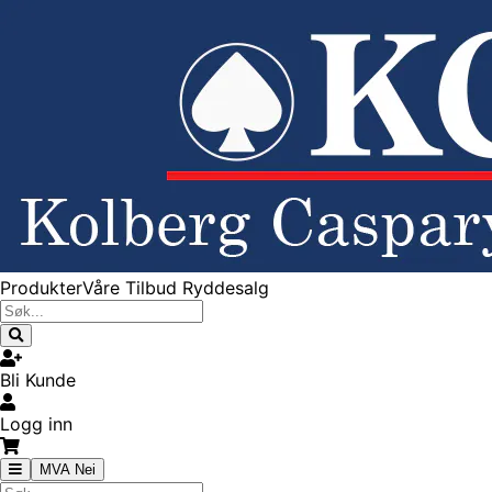
Produkter
Våre Tilbud
Ryddesalg
Bli Kunde
Logg inn
MVA Nei