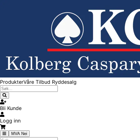
Produkter
Våre Tilbud
Ryddesalg
Bli Kunde
Logg inn
MVA Nei