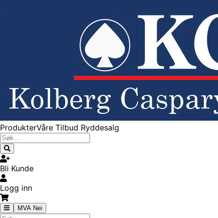
Produkter
Våre Tilbud
Ryddesalg
Bli Kunde
Logg inn
MVA Nei