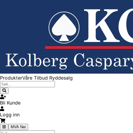
Produkter
Våre Tilbud
Ryddesalg
Bli Kunde
Logg inn
MVA Nei