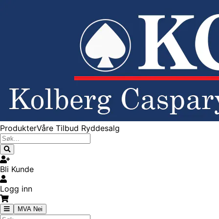
Produkter
Våre Tilbud
Ryddesalg
Bli Kunde
Logg inn
MVA Nei