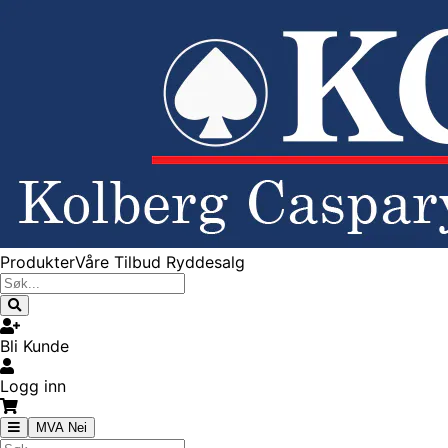
Produkter
Våre Tilbud
Ryddesalg
Bli Kunde
Logg inn
MVA Nei