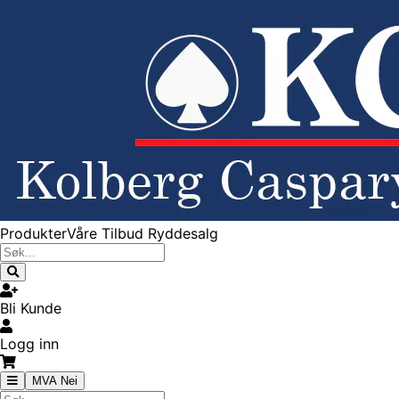
Produkter
Våre Tilbud
Ryddesalg
Bli Kunde
Logg inn
MVA Nei