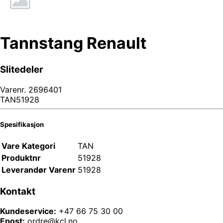
Tannstang Renault
Slitedeler
Varenr.
2696401
TAN51928
Spesifikasjon
Vare Kategori
TAN
Produktnr
51928
Leverandør Varenr
51928
Kontakt
Kundeservice:
+47 66 75 30 00
Epost:
ordre@kcl.no