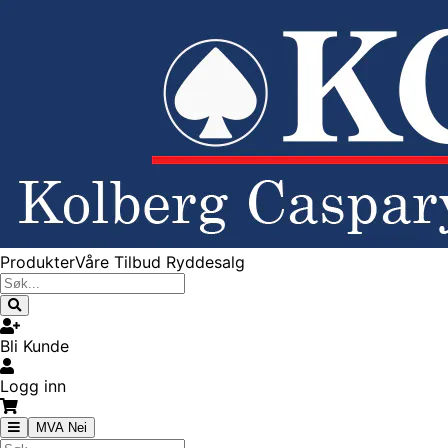
Produkter
Våre Tilbud
Ryddesalg
Bli Kunde
Logg inn
MVA Nei