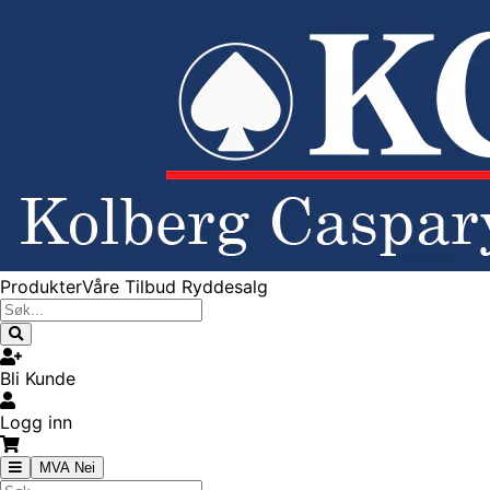
Produkter
Våre Tilbud
Ryddesalg
Bli Kunde
Logg inn
MVA Nei