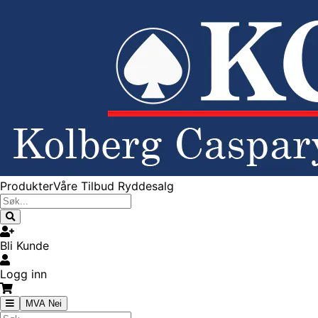
Produkter
Våre Tilbud
Ryddesalg
Bli Kunde
Logg inn
MVA Nei