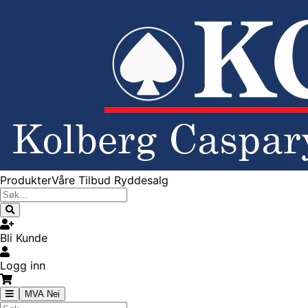
Produkter
Våre Tilbud
Ryddesalg
Bli Kunde
Logg inn
MVA Nei