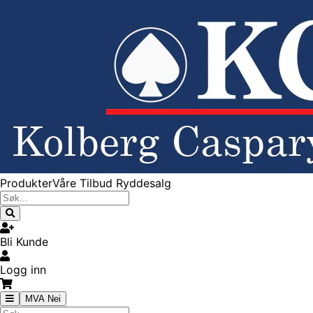
Produkter
Våre Tilbud
Ryddesalg
Bli Kunde
Logg inn
MVA Nei