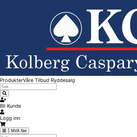
Produkter
Våre Tilbud
Ryddesalg
Bli Kunde
Logg inn
MVA Nei